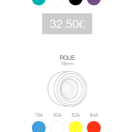
32.50€
ROUE
76mm
78A
80A
82A
84A